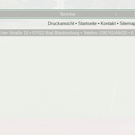
Termine
›
Druckansicht
•
Startseite
•
Kontakt
•
Sitema
cher Straße 10 • 07422 Bad Blankenburg • Telefon: 036741/44420 • E