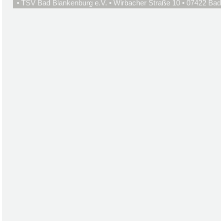
• TSV Bad Blankenburg e.V. • Wirbacher Straße 10 • 07422 Bad