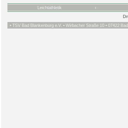
Leichtathletik
‹
Dr
• TSV Bad Blankenburg e.V. • Wirbacher Straße 10 • 07422 Bad