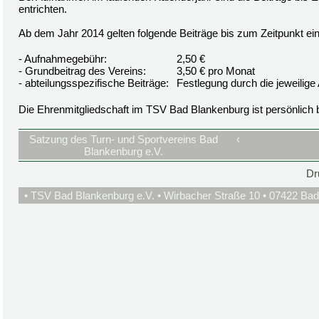
entrichten.
Ab dem Jahr 2014 gelten folgende Beiträge bis zum Zeitpunkt ei
- Aufnahmegebühr:
2,50 €
- Grundbeitrag des Vereins:
3,50 € pro Monat
- abteilungsspezifische Beiträge:
Festlegung durch die jeweilige 
Die Ehrenmitgliedschaft im TSV Bad Blankenburg ist persönlich be
Satzung des Turn- und Sportvereins Bad
‹
Blankenburg e.V.
Dr
• TSV Bad Blankenburg e.V. • Wirbacher Straße 10 • 07422 Bad