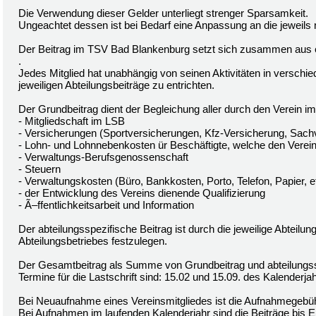
Die Verwendung dieser Gelder unterliegt strenger Sparsamkeit.
Ungeachtet dessen ist bei Bedarf eine Anpassung an die jeweils
Der Beitrag im TSV Bad Blankenburg setzt sich zusammen aus
.
Jedes Mitglied hat unabhängig von seinen Aktivitäten in verschi
jeweiligen Abteilungsbeiträge zu entrichten.
Der Grundbeitrag dient der Begleichung aller durch den Verein im
- Mitgliedschaft im LSB
- Versicherungen (Sportversicherungen, Kfz-Versicherung, Sach
- Lohn- und Lohnnebenkosten ür Beschäftigte, welche den Vereins
- Verwaltungs-Berufsgenossenschaft
- Steuern
- Verwaltungskosten (Büro, Bankkosten, Porto, Telefon, Papier, e
- der Entwicklung des Vereins dienende Qualifizierung
- Ã–ffentlichkeitsarbeit und Information
Der abteilungsspezifische Beitrag ist durch die jeweilige Abteil
Abteilungsbetriebes festzulegen.
Der Gesamtbeitrag als Summe von Grundbeitrag und abteilungsspe
Termine für die Lastschrift sind: 15.02 und 15.09. des Kalenderja
Bei Neuaufnahme eines Vereinsmitgliedes ist die Aufnahmegebühr
Bei Aufnahmen im laufenden Kalenderjahr sind die Beiträge bis