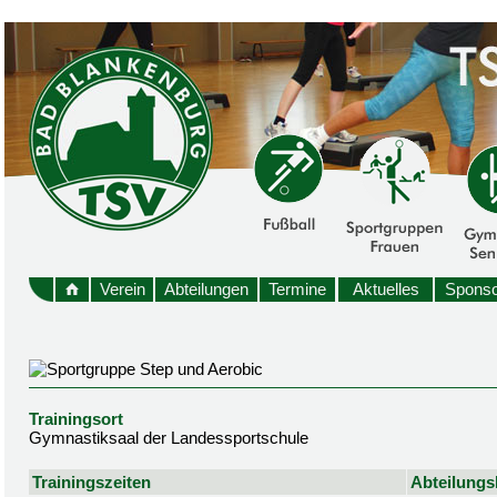
Verein
Abteilungen
Termine
Aktuelles
Sponso
Trainingsort
Gymnastiksaal der Landessportschule
Trainingszeiten
Abteilungsl