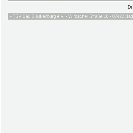
Dr
• TSV Bad Blankenburg e.V. • Wirbacher Straße 10 • 07422 Bad