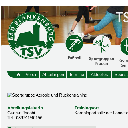
Verein
Abteilungen
Termine
Aktuelles
Sponso
Abteilungsleiterin
Trainingsort
Gudrun Jacobi
Kampfsporthalle der Landes
Tel.: 036741/40156