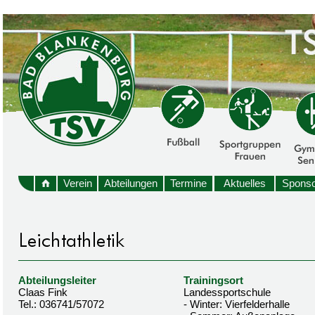
Verein
Abteilungen
Termine
Aktuelles
Sponso
Abteilungsleiter
Trainingsort
Claas Fink
Landessportschule
Tel.: 036741/57072
- Winter: Vierfelderhalle