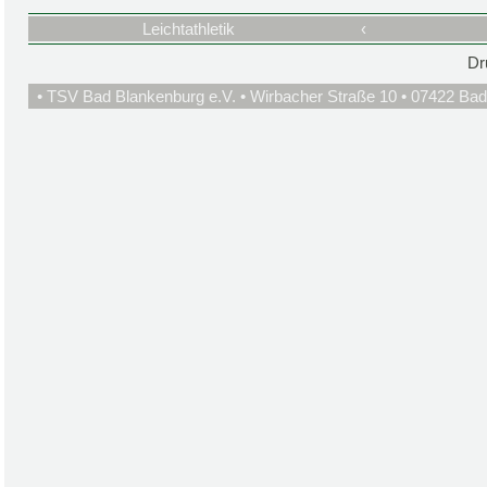
Leichtathletik
‹
Dr
• TSV Bad Blankenburg e.V. • Wirbacher Straße 10 • 07422 Bad