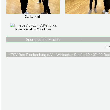
Danke Karin
li. neue Abt-Ltin C.Ketturka
Sportgruppen Frauen
‹
Dr
• TSV Bad Blankenburg e.V. • Wirbacher Straße 10 • 07422 Bad