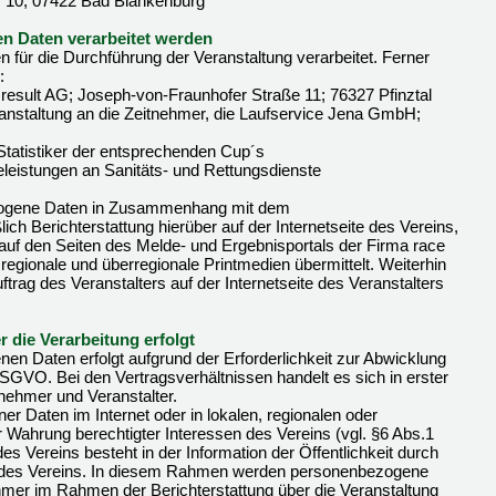
. 10; 07422 Bad Blankenburg
n Daten verarbeitet werden
für die Durchführung der Veranstaltung verarbeitet. Ferner
:
 result AG; Joseph-von-Fraunhofer Straße 11; 76327 Pfinztal
anstaltung an die Zeitnehmer, die Laufservice Jena GmbH;
Statistiker der entsprechenden Cup´s
lfeleistungen an Sanitäts- und Rettungsdienste
zogene Daten in Zusammenhang mit dem
ich Berichterstattung hierüber auf der Internetseite des Vereins,
e auf den Seiten des Melde- und Ergebnisportals der Firma race
, regionale und überregionale Printmedien übermittelt. Weiterhin
ftrag des Veranstalters auf der Internetseite des Veranstalters
 die Verarbeitung erfolgt
en Daten erfolgt aufgrund der Erforderlichkeit zur Abwicklung
GVO. Bei den Vertragsverhältnissen handelt es sich in erster
lnehmer und Veranstalter.
r Daten im Internet oder in lokalen, regionalen oder
r Wahrung berechtigter Interessen des Vereins (vgl. §6 Abs.1
 Vereins besteht in der Information der Öffentlichkeit durch
ten des Vereins. In diesem Rahmen werden personenbezogene
ehmer im Rahmen der Berichterstattung über die Veranstaltung