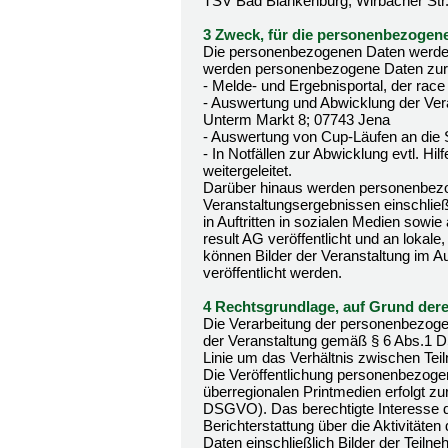
TSV Bad Blankenburg; Wirbacher Str
3 Zweck, für die personenbezogene
Die personenbezogenen Daten werden 
werden personenbezogene Daten zur
- Melde- und Ergebnisportal, der race
- Auswertung und Abwicklung der Ver
Unterm Markt 8; 07743 Jena
- Auswertung von Cup-Läufen an die 
- In Notfällen zur Abwicklung evtl. Hi
weitergeleitet.
Darüber hinaus werden personenbe
Veranstaltungsergebnissen einschließl
in Auftritten in sozialen Medien sowi
result AG veröffentlicht und an lokale
können Bilder der Veranstaltung im Au
veröffentlicht werden.
4 Rechtsgrundlage, auf Grund derer
Die Verarbeitung der personenbezogen
der Veranstaltung gemäß § 6 Abs.1 DS
Linie um das Verhältnis zwischen Tei
Die Veröffentlichung personenbezogene
überregionalen Printmedien erfolgt zu
DSGVO). Das berechtigte Interesse des
Berichterstattung über die Aktivitä
Daten einschließlich Bilder der Teiln