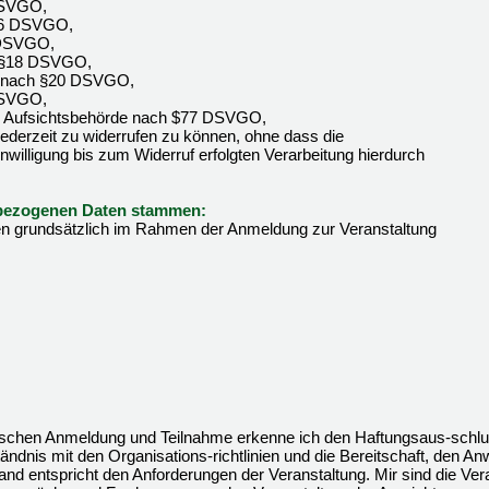
DSVGO,
§16 DSVGO,
 DSVGO,
h §18 DSVGO,
it nach §20 DSVGO,
DSVGO,
er Aufsichtsbehörde nach $77 DSVGO,
g jederzeit zu widerrufen zu können, ohne dass die
willigung bis zum Widerruf erfolgten Verarbeitung hierdurch
enbezogenen Daten stammen:
 grundsätzlich im Rahmen der Anmeldung zur Veranstaltung
onischen Anmeldung und Teilnahme erkenne ich den Haftungsaus-schlu
tändnis mit den Organisations-richtlinien und die Bereitschaft, den An
nd entspricht den Anforderungen der Veranstaltung. Mir sind die Ver