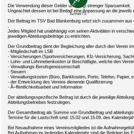
Die Verwendung dieser Gelder unterliegt strenger Sparsamkeit.
Ungeachtet dessen ist bei Bedarf eine Anpassung an die jeweils
Der Beitrag im TSV Bad Blankenburg setzt sich zusammen aus
.
Jedes Mitglied hat unabhängig von seinen Aktivitäten in verschi
jeweiligen Abteilungsbeiträge zu entrichten.
Der Grundbeitrag dient der Begleichung aller durch den Verein im
- Mitgliedschaft im LSB
- Versicherungen (Sportversicherungen, Kfz-Versicherung, Sach
- Lohn- und Lohnnebenkosten ür Beschäftigte, welche den Vereins
- Verwaltungs-Berufsgenossenschaft
- Steuern
- Verwaltungskosten (Büro, Bankkosten, Porto, Telefon, Papier, e
- der Entwicklung des Vereins dienende Qualifizierung
- Ã–ffentlichkeitsarbeit und Information
Der abteilungsspezifische Beitrag ist durch die jeweilige Abteil
Abteilungsbetriebes festzulegen.
Der Gesamtbeitrag als Summe von Grundbeitrag und abteilungsspe
Termine für die Lastschrift sind: 15.02 und 15.09. des Kalenderja
Bei Neuaufnahme eines Vereinsmitgliedes ist die Aufnahmegebühr
Bei Aufnahmen im laufenden Kalenderjahr sind die Beiträge bis