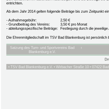
entrichten.
Ab dem Jahr 2014 gelten folgende Beiträge bis zum Zeitpunkt ei
- Aufnahmegebühr:
2,50 €
- Grundbeitrag des Vereins:
3,50 € pro Monat
- abteilungsspezifische Beiträge:
Festlegung durch die jeweilige 
Die Ehrenmitgliedschaft im TSV Bad Blankenburg ist persönlich be
Satzung des Turn- und Sportvereins Bad
‹
Blankenburg e.V.
Dr
• TSV Bad Blankenburg e.V. • Wirbacher Straße 10 • 07422 Bad