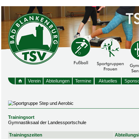
Verein
Abteilungen
Termine
Aktuelles
Sponso
Trainingsort
Gymnastiksaal der Landessportschule
Trainingszeiten
Abteilungsl