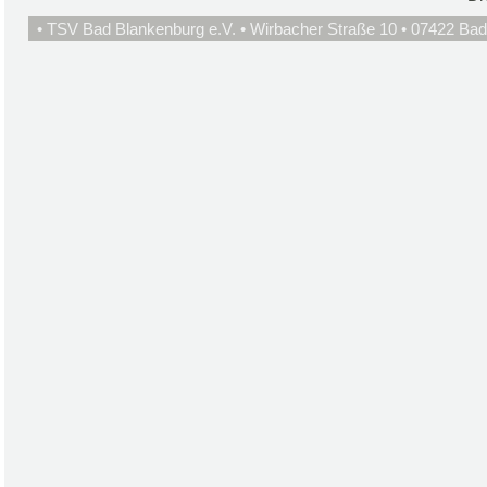
• TSV Bad Blankenburg e.V. • Wirbacher Straße 10 • 07422 Bad