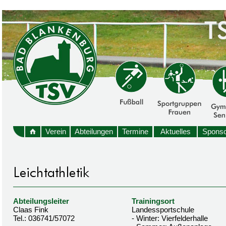
Verein
Abteilungen
Termine
Aktuelles
Sponso
Abteilungsleiter
Trainingsort
Claas Fink
Landessportschule
Tel.: 036741/57072
- Winter: Vierfelderhalle