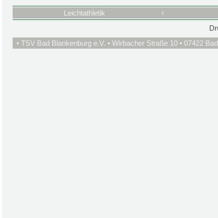
Leichtathletik
‹
Dr
• TSV Bad Blankenburg e.V. • Wirbacher Straße 10 • 07422 Bad