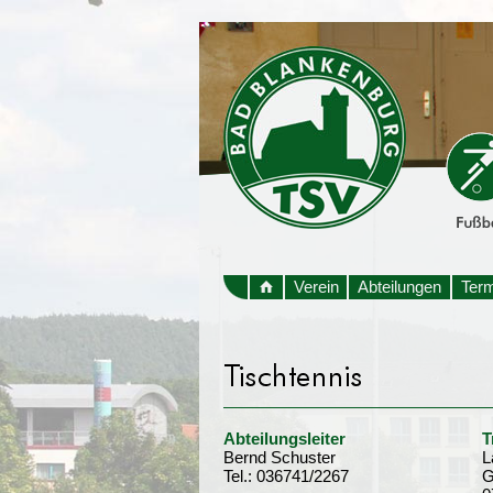
Verein
Abteilungen
Ter
Abteilungsleiter
T
Bernd Schuster
L
Tel.: 036741/2267
G