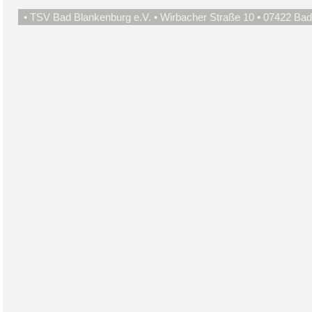
• TSV Bad Blankenburg e.V. • Wirbacher Straße 10 • 07422 Bad