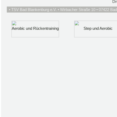
Dr
• TSV Bad Blankenburg e.V. • Wirbacher Straße 10 • 07422 Bad
Aerobic und Rückentraining
Aerobic und Rückentraining
Step und Aerobic
Step und Aerobic