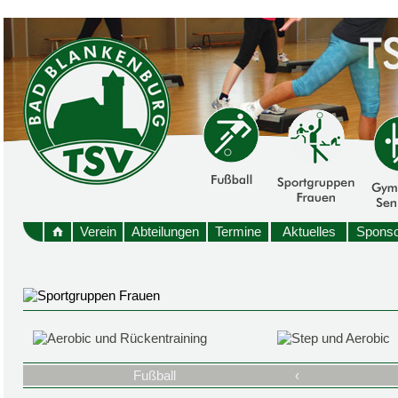
Verein
Abteilungen
Termine
Aktuelles
Sponso
Fußball
‹