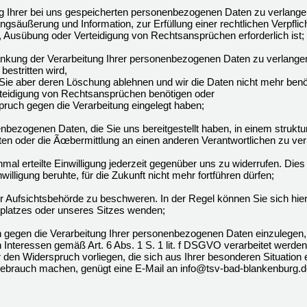
Ihrer bei uns gespeicherten personenbezogenen Daten zu verlangen, 
gsäußerung und Information, zur Erfüllung einer rechtlichen Verpflic
 Ausübung oder Verteidigung von Rechtsansprüchen erforderlich ist;
kung der Verarbeitung Ihrer personenbezogenen Daten zu verlangen
bestritten wird,
 Sie aber deren Löschung ablehnen und wir die Daten nicht mehr benö
eidigung von Rechtsansprüchen benötigen oder
uch gegen die Verarbeitung eingelegt haben;
ezogenen Daten, die Sie uns bereitgestellt haben, in einem struktu
en oder die Ãœbermittlung an einen anderen Verantwortlichen zu ver
al erteilte Einwilligung jederzeit gegenüber uns zu widerrufen. Dies 
willigung beruhte, für die Zukunft nicht mehr fortführen dürfen;
 Aufsichtsbehörde zu beschweren. In der Regel können Sie sich hierf
tsplatzes oder unseres Sitzes wenden;
gegen die Verarbeitung Ihrer personenbezogenen Daten einzulegen,
 Interessen gemäß Art. 6 Abs. 1 S. 1 lit. f DSGVO verarbeitet werde
r den Widerspruch vorliegen, die sich aus Ihrer besonderen Situatio
ebrauch machen, genügt eine E-Mail an info@tsv-bad-blankenburg.d