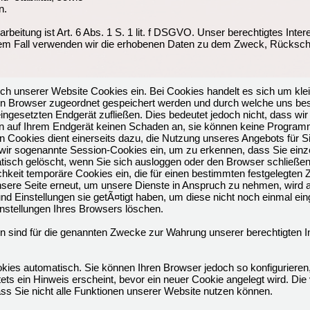
n.
beitung ist Art. 6 Abs. 1 S. 1 lit. f DSGVO. Unser berechtigtes Inter
em Fall verwenden wir die erhobenen Daten zu dem Zweck, Rückschl
h unserer Website Cookies ein. Bei Cookies handelt es sich um kleine
n Browser zugeordnet gespeichert werden und durch welche uns bes
gesetzten Endgerät zufließen. Dies bedeutet jedoch nicht, dass wir
chten auf Ihrem Endgerät keinen Schaden an, sie können keine Program
 Cookies dient einerseits dazu, die Nutzung unseres Angebots für S
wir sogenannte Session-Cookies ein, um zu erkennen, dass Sie einze
isch gelöscht, wenn Sie sich ausloggen oder den Browser schließen.
chkeit temporäre Cookies ein, die für einen bestimmten festgelegten
sere Seite erneut, um unsere Dienste in Anspruch zu nehmen, wird a
nd Einstellungen sie getÃ¤tigt haben, um diese nicht noch einmal e
instellungen Ihres Browsers löschen.
n sind für die genannten Zwecke zur Wahrung unserer berechtigten In
kies automatisch. Sie können Ihren Browser jedoch so konfigurieren
ts ein Hinweis erscheint, bevor ein neuer Cookie angelegt wird. Die 
ss Sie nicht alle Funktionen unserer Website nutzen können.