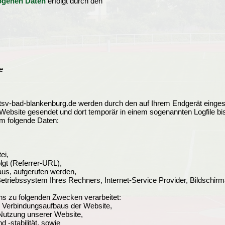
zogenen Daten
erfolgt durch den
e
tsv-bad-blankenburg.de werden durch den auf Ihrem Endgerät einge
Website gesendet und dort temporär in einem sogenannten Logfile bi
um folgende Daten:
ei,
olgt (Referrer-URL),
aus, aufgerufen werden,
etriebssystem Ihres Rechners, Internet-Service Provider, Bildschir
s zu folgenden Zwecken verarbeitet:
n Verbindungsaufbaus der Website,
 Nutzung unserer Website,
 -stabilität, sowie