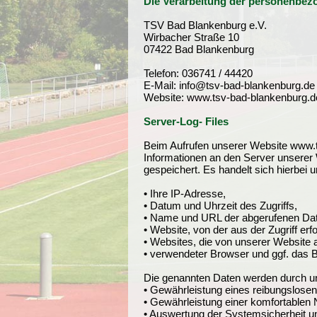
Die Verarbeitung der personenbe
TSV Bad Blankenburg e.V.
Wirbacher Straße 10
07422 Bad Blankenburg
Telefon: 036741 / 44420
E-Mail: info@tsv-bad-blankenburg.de
Website: www.tsv-bad-blankenburg.d
Server-Log- Files
Beim Aufrufen unserer Website www.
Informationen an den Server unserer 
gespeichert. Es handelt sich hierbei 
• Ihre IP-Adresse,
• Datum und Uhrzeit des Zugriffs,
• Name und URL der abgerufenen Dat
• Website, von der aus der Zugriff erf
• Websites, die von unserer Website 
• verwendeter Browser und ggf. das B
Die genannten Daten werden durch un
• Gewährleistung eines reibungslose
• Gewährleistung einer komfortablen
• Auswertung der Systemsicherheit und