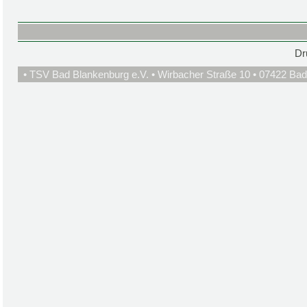
Dr
• TSV Bad Blankenburg e.V. • Wirbacher Straße 10 • 07422 Bad