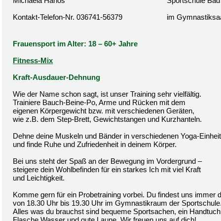
Michaela Harlos
Sportschule Bad
Kontakt-Telefon-Nr. 036741-56379
im Gymnastiksa
Frauensport im Alter: 18 – 60+ Jahre
Fitness-Mix
Kraft-Ausdauer-Dehnung
Wie der Name schon sagt, ist unser Training sehr vielfältig.
Trainiere Bauch-Beine-Po, Arme und Rücken mit dem
eigenen Körpergewicht bzw. mit verschiedenen Geräten,
wie z.B. dem Step-Brett, Gewichtstangen und Kurzhanteln.
Dehne deine Muskeln und Bänder in verschiedenen Yoga-Einhei
und finde Ruhe und Zufriedenheit in deinem Körper.
Bei uns steht der Spaß an der Bewegung im Vordergrund –
steigere dein Wohlbefinden für ein starkes Ich mit viel Kraft
und Leichtigkeit.
Komme gern für ein Probetraining vorbei. Du findest uns immer 
von 18.30 Uhr bis 19.30 Uhr im Gymnastikraum der Sportschule
Alles was du brauchst sind bequeme Sportsachen, ein Handtuch,
Flasche Wasser und gute Laune. Wir freuen uns auf dich!