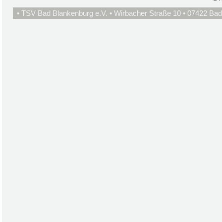
• TSV Bad Blankenburg e.V. • Wirbacher Straße 10 • 07422 Bad