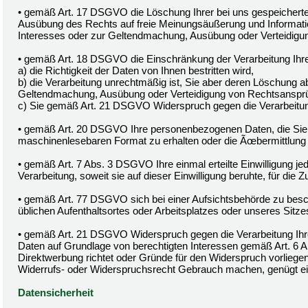
• gemäß Art. 17 DSGVO die Löschung Ihrer bei uns gespeicherte
Ausübung des Rechts auf freie Meinungsäußerung und Information,
Interesses oder zur Geltendmachung, Ausübung oder Verteidigun
• gemäß Art. 18 DSGVO die Einschränkung der Verarbeitung Ihr
a) die Richtigkeit der Daten von Ihnen bestritten wird,
b) die Verarbeitung unrechtmäßig ist, Sie aber deren Löschung a
Geltendmachung, Ausübung oder Verteidigung von Rechtsanspr
c) Sie gemäß Art. 21 DSGVO Widerspruch gegen die Verarbeitun
• gemäß Art. 20 DSGVO Ihre personenbezogenen Daten, die Sie un
maschinenlesebaren Format zu erhalten oder die Ãœbermittlung 
• gemäß Art. 7 Abs. 3 DSGVO Ihre einmal erteilte Einwilligung je
Verarbeitung, soweit sie auf dieser Einwilligung beruhte, für die Z
• gemäß Art. 77 DSGVO sich bei einer Aufsichtsbehörde zu besch
üblichen Aufenthaltsortes oder Arbeitsplatzes oder unseres Sitz
• gemäß Art. 21 DSGVO Widerspruch gegen die Verarbeitung Ih
Daten auf Grundlage von berechtigten Interessen gemäß Art. 6 A
Direktwerbung richtet oder Gründe für den Widerspruch vorliegen
Widerrufs- oder Widerspruchsrecht Gebrauch machen, genügt ei
Datensicherheit