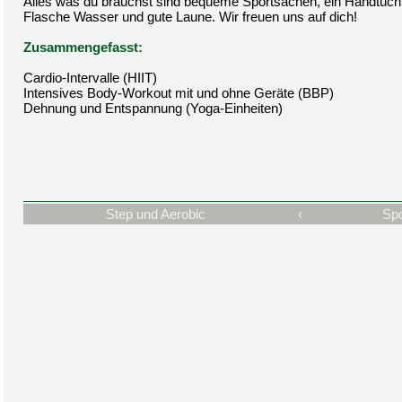
Alles was du brauchst sind bequeme Sportsachen, ein Handtuch,
Flasche Wasser und gute Laune. Wir freuen uns auf dich!
Zusammengefasst:
Cardio-Intervalle (HIIT)
Intensives Body-Workout mit und ohne Geräte (BBP)
Dehnung und Entspannung (Yoga-Einheiten)
Step und Aerobic
‹
Spo