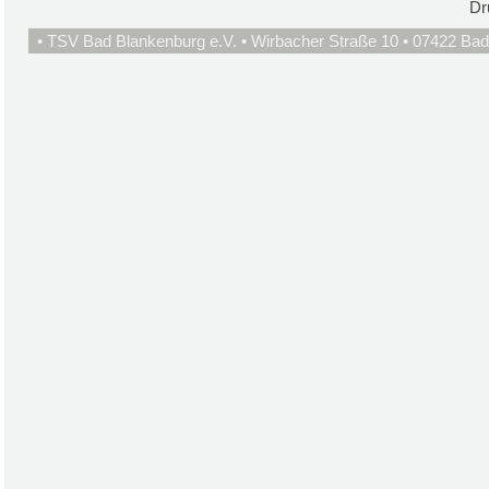
Dr
• TSV Bad Blankenburg e.V. • Wirbacher Straße 10 • 07422 Bad