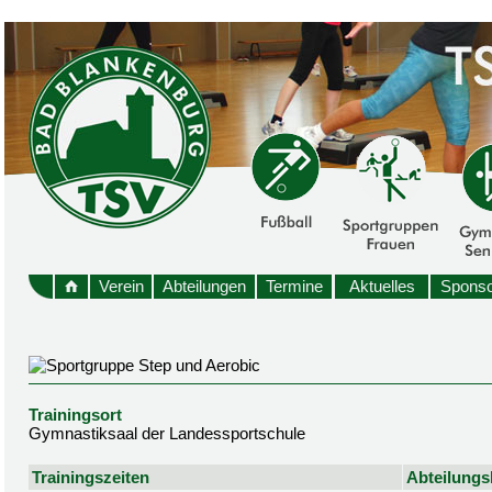
Verein
Abteilungen
Termine
Aktuelles
Sponso
Trainingsort
Gymnastiksaal der Landessportschule
Trainingszeiten
Abteilungsl