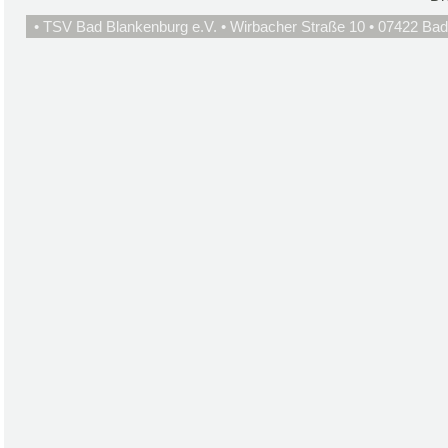
• TSV Bad Blankenburg e.V. • Wirbacher Straße 10 • 07422 Bad