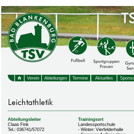
Verein
Abteilungen
Termine
Aktuelles
Sponso
Abteilungsleiter
Trainingsort
Claas Fink
Landessportschule
Tel.: 036741/57072
- Winter: Vierfelderhalle