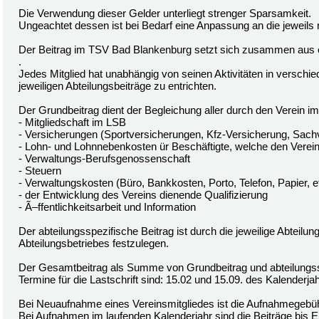
Die Verwendung dieser Gelder unterliegt strenger Sparsamkeit.
Ungeachtet dessen ist bei Bedarf eine Anpassung an die jeweils
Der Beitrag im TSV Bad Blankenburg setzt sich zusammen aus
.
Jedes Mitglied hat unabhängig von seinen Aktivitäten in verschi
jeweiligen Abteilungsbeiträge zu entrichten.
Der Grundbeitrag dient der Begleichung aller durch den Verein im
- Mitgliedschaft im LSB
- Versicherungen (Sportversicherungen, Kfz-Versicherung, Sach
- Lohn- und Lohnnebenkosten ür Beschäftigte, welche den Vereins
- Verwaltungs-Berufsgenossenschaft
- Steuern
- Verwaltungskosten (Büro, Bankkosten, Porto, Telefon, Papier, e
- der Entwicklung des Vereins dienende Qualifizierung
- Ã–ffentlichkeitsarbeit und Information
Der abteilungsspezifische Beitrag ist durch die jeweilige Abteil
Abteilungsbetriebes festzulegen.
Der Gesamtbeitrag als Summe von Grundbeitrag und abteilungsspe
Termine für die Lastschrift sind: 15.02 und 15.09. des Kalenderja
Bei Neuaufnahme eines Vereinsmitgliedes ist die Aufnahmegebühr
Bei Aufnahmen im laufenden Kalenderjahr sind die Beiträge bis