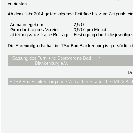
entrichten.
Ab dem Jahr 2014 gelten folgende Beiträge bis zum Zeitpunkt ei
- Aufnahmegebühr:
2,50 €
- Grundbeitrag des Vereins:
3,50 € pro Monat
- abteilungsspezifische Beiträge:
Festlegung durch die jeweilige 
Die Ehrenmitgliedschaft im TSV Bad Blankenburg ist persönlich be
Satzung des Turn- und Sportvereins Bad
‹
Blankenburg e.V.
Dr
• TSV Bad Blankenburg e.V. • Wirbacher Straße 10 • 07422 Bad