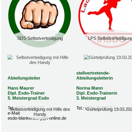
SDS Selbstverteidigung
SDS Selbstverteidigung
LPS Selbstverteidigun
LPS Selbstverteidigun
stellvertretende-
Abteilungsleiter
Abteilungsleiterin
Hans Maurer
Norina Mann
Dipl. Esdo-Trainer
Dipl. Esdo-Trainerin
5. Meistergrad Esdo
3. Meistergrad
Tel.: 0171-4949343
Tel.: 0178-7773016
Selbstverteidigung mit Hilfe des
Selbstverteidigung mit Hilfe des
Gürtelprüfung 19.03.20
Gürtelprüfung 19.03.20
e-Mail:
Handy
Handy
esdo-blankenburg@t-online.de