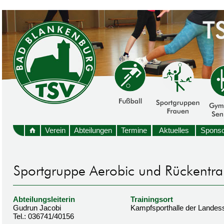
Verein
Abteilungen
Termine
Aktuelles
Sponso
Abteilungsleiterin
Trainingsort
Gudrun Jacobi
Kampfsporthalle der Landes
Tel.: 036741/40156