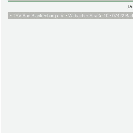
Dr
• TSV Bad Blankenburg e.V. • Wirbacher Straße 10 • 07422 Bad