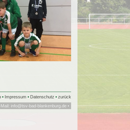
p
•
Impressum
•
Datenschutz
•
zurück
-Mail:
info@tsv-bad-blankenburg.de
•