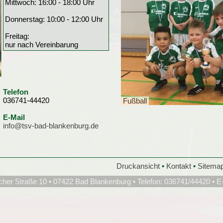
Mittwoch: 16:00 - 18:00 Uhr
Donnerstag: 10:00 - 12:00 Uhr
Freitag:
nur nach Vereinbarung
Telefon
036741-44420
Fußball
E-Mail
info@tsv-bad-blankenburg.de
Druckansicht
•
Kontakt
•
Sitema
cher Straße 10 • 07422 Bad Blankenburg • Telefon: 036741/44420 • E