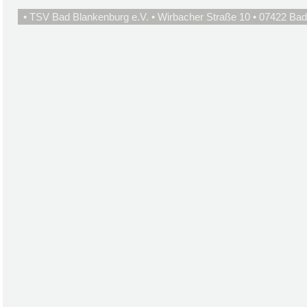
• TSV Bad Blankenburg e.V. • Wirbacher Straße 10 • 07422 Bad