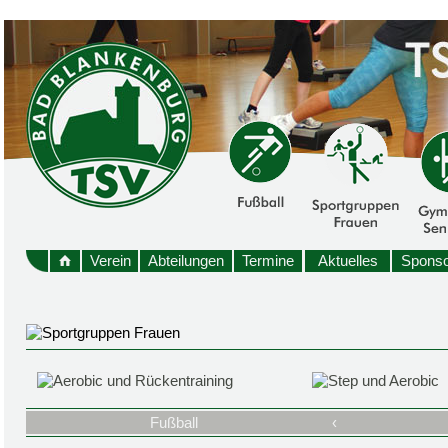
Verein
Abteilungen
Termine
Aktuelles
Sponso
Fußball
‹