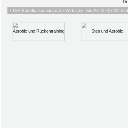
Dr
• TSV Bad Blankenburg e.V. • Wirbacher Straße 10 • 07422 Bad
Aerobic und Rückentraining
Aerobic und Rückentraining
Step und Aerobic
Step und Aerobic