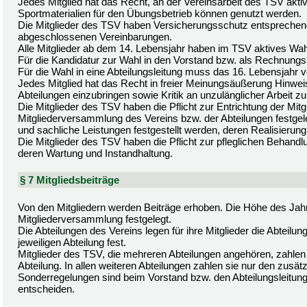
Jedes Mitglied hat das Recht, an der Vereinsarbeit des TSV akti
Sportmaterialien für den Übungsbetrieb können genutzt werden.
Die Mitglieder des TSV haben Versicherungsschutz entsprechen
abgeschlossenen Vereinbarungen.
Alle Mitglieder ab dem 14. Lebensjahr haben im TSV aktives Wa
Für die Kandidatur zur Wahl in den Vorstand bzw. als Rechnungs
Für die Wahl in eine Abteilungsleitung muss das 16. Lebensjahr vo
Jedes Mitglied hat das Recht in freier Meinungsäußerung Hinwei
Abteilungen einzubringen sowie Kritik an unzulänglicher Arbeit z
Die Mitglieder des TSV haben die Pflicht zur Entrichtung der Mitg
Mitgliederversammlung des Vereins bzw. der Abteilungen festg
und sachliche Leistungen festgestellt werden, deren Realisierung fü
Die Mitglieder des TSV haben die Pflicht zur pfleglichen Behandl
deren Wartung und Instandhaltung.
§ 7 Mitgliedsbeiträge
Von den Mitgliedern werden Beiträge erhoben. Die Höhe des Jahr
Mitgliederversammlung festgelegt.
Die Abteilungen des Vereins legen für ihre Mitglieder die Abtei
jeweiligen Abteilung fest.
Mitglieder des TSV, die mehreren Abteilungen angehören, zahlen 
Abteilung. In allen weiteren Abteilungen zahlen sie nur den zusätz
Sonderregelungen sind beim Vorstand bzw. den Abteilungsleitung
entscheiden.