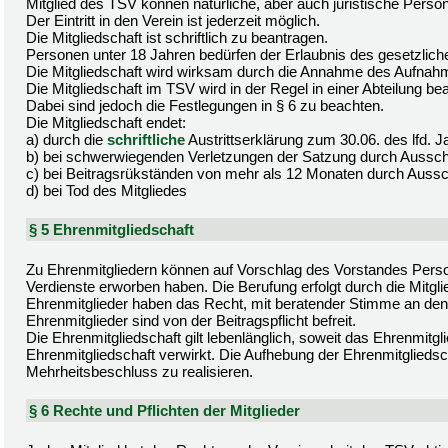
Mitglied des TSV können natürliche, aber auch juristische Pers
Der Eintritt in den Verein ist jederzeit möglich.
Die Mitgliedschaft ist schriftlich zu beantragen.
Personen unter 18 Jahren bedürfen der Erlaubnis des gesetzliche
Die Mitgliedschaft wird wirksam durch die Annahme des Aufnah
Die Mitgliedschaft im TSV wird in der Regel in einer Abteilung be
Dabei sind jedoch die Festlegungen in § 6 zu beachten.
Die Mitgliedschaft endet:
a) durch die
schriftliche
Austrittserklärung zum 30.06. des lfd.
b) bei schwerwiegenden Verletzungen der Satzung durch Aussc
c) bei Beitragsrükständen von mehr als 12 Monaten durch Auss
d) bei Tod des Mitgliedes
§ 5 Ehrenmitgliedschaft
Zu Ehrenmitgliedern können auf Vorschlag des Vorstandes Perso
Verdienste erworben haben. Die Berufung erfolgt durch die Mitg
Ehrenmitglieder haben das Recht, mit beratender Stimme an den
Ehrenmitglieder sind von der Beitragspflicht befreit.
Die Ehrenmitgliedschaft gilt lebenlänglich, soweit das Ehrenmit
Ehrenmitgliedschaft verwirkt. Die Aufhebung der Ehrenmitgliedsc
Mehrheitsbeschluss zu realisieren.
§ 6 Rechte und Pflichten der Mitglieder