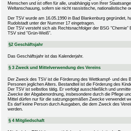
Menschen und ist offen für alle, unabhängig von Ihrer Staatsangeh
Weltanschauung, sofern sie nicht rassistische, nationalistische od
Der TSV wurde am 16.05.1990 in Bad Blankenburg gegründet, hat 
Rudolstadt unter der Nummer 17 eingetragen.
Der TSV versteht sich als Rechtsnachfolger der BSG "Chemie" B
TSV sind "Grün-Weiß".
§2 Geschäftsjahr
Das Geschäftsjahr ist das Kalenderjahr.
§ 3 Zweck und Mittelverwendung des Vereins
Der Zweck des TSV ist die Förderung des Wettkampf- und des Br
Personen jeglichen Alters. Bestandteil ist die Förderung des Kin
Der TSV ist selbstlos tätig. Er verfolgt ausschließlich und unmi
Zwecke der Abgabenordnung, insbesondere durch die Pflege und F
Mittel dürfen nur für die satzungsgemäßen Zwecke verwendet w
Es darf keine Person durch Ausgaben, die dem Zweck des Verei
werden.
§ 4 Mitgliedschaft