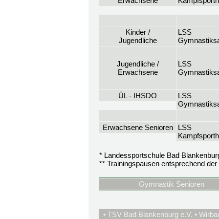
Erwachsene
Kampfsporth
Kinder /
LSS
Jugendliche
Gymnastiksa
Jugendliche /
LSS
Erwachsene
Gymnastiksa
ÜL - IHSDO
LSS
Gymnastiksa
Erwachsene Senioren
LSS
Kampfsporth
* Landessportschule Bad Blankenbur
** Trainingspausen entsprechend der 
Gymnastik Senioren
• TSV Bad Blankenburg e.V. • Wirba