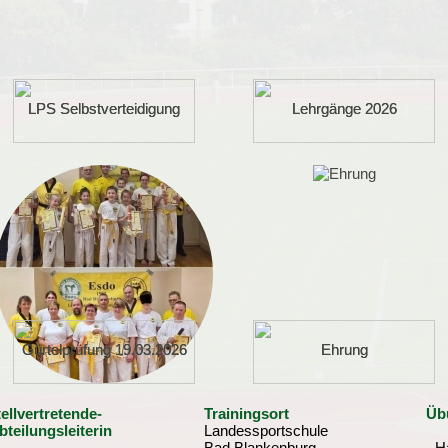
LPS Selbstverteidigung
LPS Selbstverteidigung
Lehrgänge 2026
Lehrgänge 2026
Gürtelprüfung 19.03.2026
Gürtelprüfung 19.03.2026
Ehrung
Ehrung
tellvertretende-
Trainingsort
Übu
bteilungsleiterin
Landessportschule
Bad Blankenburg
- H