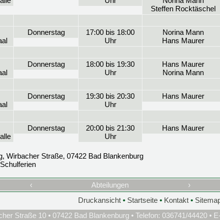
alle
Uhr
Norina Mann
Steffen Rocktäschel
Donnerstag
17:00 bis 18:00
Norina Mann
al
Uhr
Hans Maurer
Donnerstag
18:00 bis 19:30
Hans Maurer
al
Uhr
Norina Mann
Donnerstag
19:30 bis 20:30
Hans Maurer
al
Uhr
Donnerstag
20:00 bis 21:30
Hans Maurer
alle
Uhr
g, Wirbacher Straße, 07422 Bad Blankenburg
Schulferien
‹
Abteilungen
›
Druckansicht
•
Startseite
•
Kontakt
•
Sitema
cher Straße 10 • 07422 Bad Blankenburg • Telefon: 036741/44420 • E