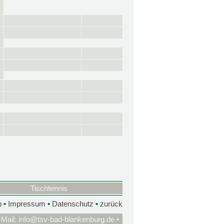
Tischtennis
p
•
Impressum
•
Datenschutz
•
zurück
-Mail:
info@tsv-bad-blankenburg.de
•