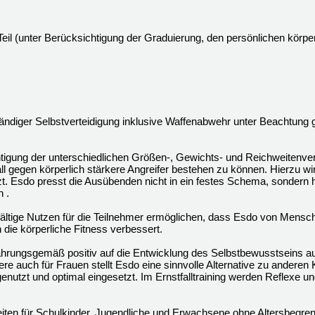
il (unter Berücksichtigung der Graduierung, den persönlichen körperl
ständiger Selbstverteidigung inklusive Waffenabwehr unter Beachtung 
tigung der unterschiedlichen Größen-, Gewichts- und Reichweitenver
fall gegen körperlich stärkere Angreifer bestehen zu können. Hierzu wi
 Esdo presst die Ausübenden nicht in ein festes Schema, sondern hilf
 .
fältige Nutzen für die Teilnehmer ermöglichen, dass Esdo von Mensch
ie körperliche Fitness verbessert.
rfahrungsgemäß positiv auf die Entwicklung des Selbstbewusstseins a
ere auch für Frauen stellt Esdo eine sinnvolle Alternative zu anderen
enutzt und optimal eingesetzt. Im Ernstfalltraining werden Reflexe 
eiten für Schulkinder, Jugendliche und Erwachsene ohne Altersbegren