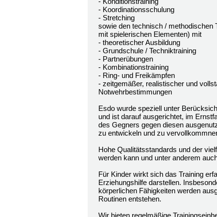
- Konditionstraining
- Koordinationsschulung
- Stretching
sowie den technisch / methodischen Te
mit spielerischen Elementen) mit
- theoretischer Ausbildung
- Grundschule / Techniktraining
- Partnerübungen
- Kombinationstraining
- Ring- und Freikämpfen
- zeitgemäßer, realistischer und voll
Notwehrbestimmungen
Esdo wurde speziell unter Berücksich
und ist darauf ausgerichtet, im Ernst
des Gegners gegen diesen ausgenutzt.
zu entwickeln und zu vervollkommnen
Hohe Qualitätsstandards und der viel
werden kann und unter anderem auch d
Für Kinder wirkt sich das Training e
Erziehungshilfe darstellen. Insbesond
körperlichen Fähigkeiten werden ausg
Routinen entstehen.
Wir bieten regelmäßige Trainingseinh