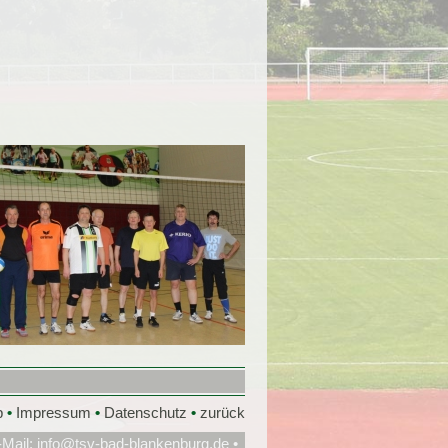
p
•
Impressum
•
Datenschutz
•
zurück
-Mail:
info@tsv-bad-blankenburg.de
•