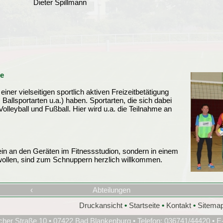
Dieter Spillmann
e
iner vielseitigen sportlich aktiven Freizeitbetätigung
 Ballsportarten u.a.) haben. Sportarten, die sich dabei
Volleyball und Fußball. Hier wird u.a. die Teilnahme an
llein an den Geräten im Fitnessstudion, sondern in einem
wollen, sind zum Schnuppern herzlich willkommen.
‹
Abteilungen
Druckansicht
•
Startseite
•
Kontakt
•
Sitema
cher Straße 10 • 07422 Bad Blankenburg • Telefon: 036741/44420 • E