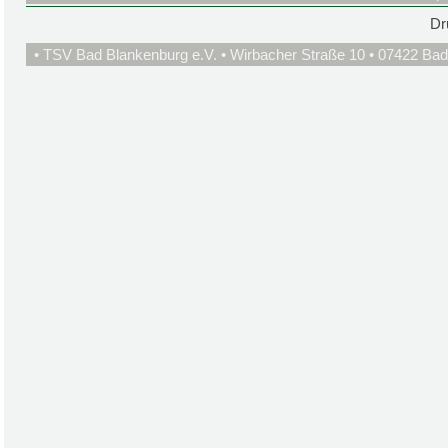
Dr
• TSV Bad Blankenburg e.V. • Wirbacher Straße 10 • 07422 Bad