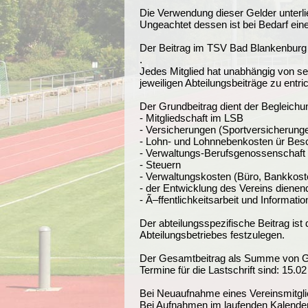
Die Verwendung dieser Gelder unterli
Ungeachtet dessen ist bei Bedarf ein
Der Beitrag im TSV Bad Blankenbur
.
Jedes Mitglied hat unabhängig von se
jeweiligen Abteilungsbeiträge zu entri
Der Grundbeitrag dient der Begleichun
- Mitgliedschaft im LSB
- Versicherungen (Sportversicherung
- Lohn- und Lohnnebenkosten ür Besch
- Verwaltungs-Berufsgenossenschaft
- Steuern
- Verwaltungskosten (Büro, Bankkosten
- der Entwicklung des Vereins dienend
- Ã–ffentlichkeitsarbeit und Informatio
Der abteilungsspezifische Beitrag ist
Abteilungsbetriebes festzulegen.
Der Gesamtbeitrag als Summe von Grun
Termine für die Lastschrift sind: 15.0
Bei Neuaufnahme eines Vereinsmitglie
Bei Aufnahmen im laufenden Kalender