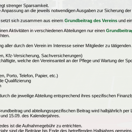
egt strenger Sparsamkeit.
e Anpassung an die jeweils notwendigen Ausgaben zur Sicherung der
g setzt sich zusammen aus einem
Grundbeitrag des Vereins
und e
inen Aktivitäten in verschiedenen Abteilungen nur einen
Grundbeitra
chten.
g aller durch den Verein im Interesse seiner Mitglieder zu tätigende
en, Kfz-Versicherung, Sachversicherungen)
äftigte, welche den Vereinsanteil an der Pflege und Wartung der Spor
, Porto, Telefon, Papier, etc.)
e Qualifizierung
n
 durch die jeweilige Abteilung entsprechend ihres spezifischen Finanz
dbeitrag und abteilungsspezifischen Beitrag wird halbjährlich per L
2 und 15.09. des Kalenderjahres.
des ist die Aufnahmegebühr zu entrichten.
jahr sind die Beiträge bis Ende des betreffenden Halbjahres gemei