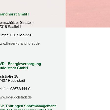
randhorst GmbH
emschützer Straße 4
7318 Saalfeld
elefon: 03671/5522-0
ww.fliesen-brandhorst.de
VR - Energieversorgung
udolstadt GmbH
ststraße 18
7407 Rudolstadt
elefon: 03672/444-0
ww.ev-rudolstadt.de
SB Thüringen Sportmanagement