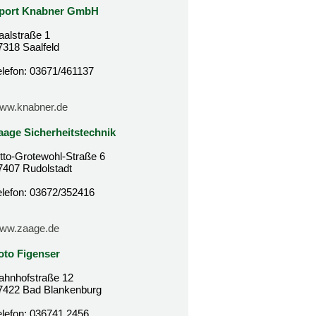
port Knabner GmbH
aalstraße 1
7318 Saalfeld
elefon: 03671/461137
ww.knabner.de
aage Sicherheitstechnik
tto-Grotewohl-Straße 6
7407 Rudolstadt
elefon: 03672/352416
ww.zaage.de
oto Figenser
ahnhofstraße 12
7422 Bad Blankenburg
elefon: 036741 2456