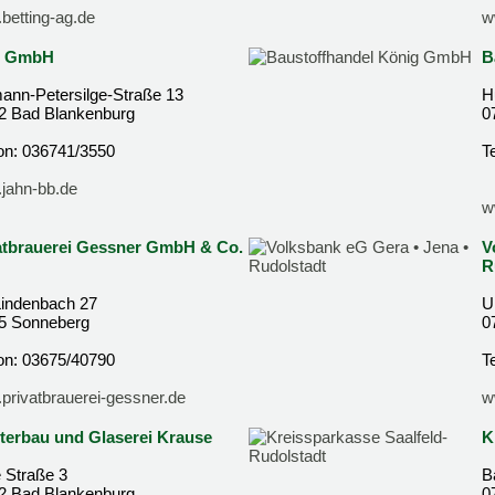
betting-ag.de
w
n GmbH
B
ann-Petersilge-Straße 13
H
2 Bad Blankenburg
0
fon: 036741/3550
T
jahn-bb.de
w
atbrauerei Gessner GmbH & Co.
V
R
indenbach 27
U
5 Sonneberg
0
fon: 03675/40790
T
privatbrauerei-gessner.de
w
terbau und Glaserei Krause
K
 Straße 3
B
2 Bad Blankenburg
0