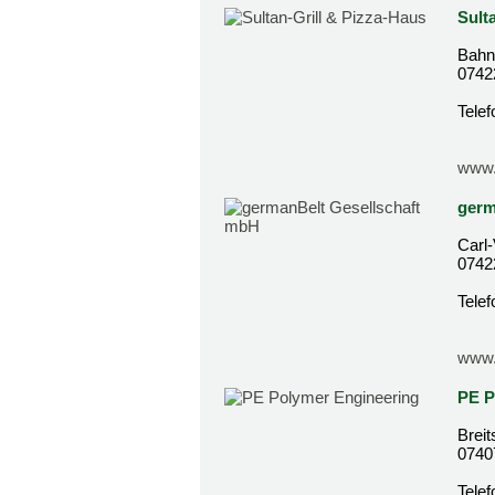
Sult
Bahn
0742
Tele
www.s
germ
Carl-
0742
Tele
www.
PE P
Brei
0740
Telef