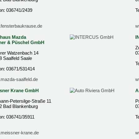
fon: 036741/2439
T
fensterbaukrause.de
w
haus Mazda
I
ner & Püschel GmbH
Z
lerer Watzenbach 14
0
8 Saalfeld Saale
T
fon: 03671/531414
mazda-saalfeld.de
w
sner Krane GmbH
A
ann-Petersilge-Straße 11
P
2 Bad Blankenburg
0
fon: 036741/35911
T
meissner-krane.de
w