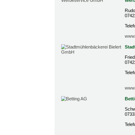
Werb
Rudo
0742
Tele
www.
Stad
Fried
0742
Tele
www.
Bett
Schw
0733
Tele