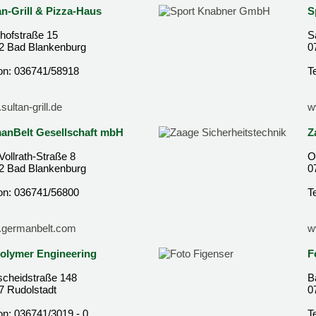
an-Grill & Pizza-Haus
S
hofstraße 15
S
2 Bad Blankenburg
0
fon: 036741/58918
T
ultan-grill.de
w
anBelt Gesellschaft mbH
Z
Vollrath-Straße 8
O
2 Bad Blankenburg
0
fon: 036741/56800
T
germanbelt.com
w
olymer Engineering
F
tscheidstraße 148
B
7 Rudolstadt
0
on: 036741/3019 - 0
T