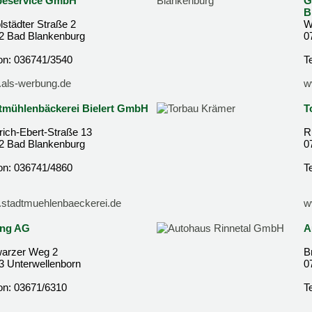
eservice GmbH
G
B
lstädter Straße 2
W
2 Bad Blankenburg
0
fon: 036741/3540
T
als-werbung.de
w
tmühlenbäckerei Bielert GmbH
T
rich-Ebert-Straße 13
R
2 Bad Blankenburg
0
fon: 036741/4860
T
stadtmuehlenbaeckerei.de
w
ing AG
A
arzer Weg 2
B
3 Unterwellenborn
0
fon: 03671/6310
T