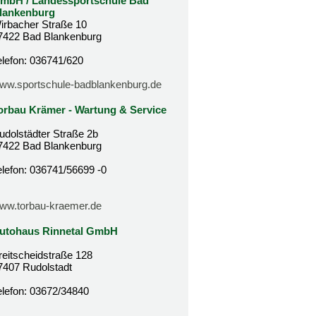
mbH / Landessportschule Bad
lankenburg
irbacher Straße 10
7422 Bad Blankenburg
elefon: 036741/620
ww.sportschule-badblankenburg.de
orbau Krämer - Wartung & Service
udolstädter Straße 2b
7422 Bad Blankenburg
elefon: 036741/56699 -0
ww.torbau-kraemer.de
utohaus Rinnetal GmbH
reitscheidstraße 128
7407 Rudolstadt
elefon: 03672/34840