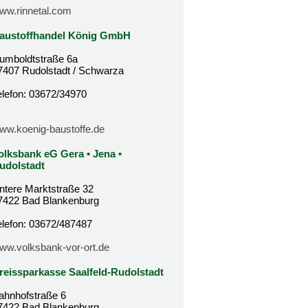
ww.rinnetal.com
austoffhandel König GmbH
umboldtstraße 6a
7407 Rudolstadt / Schwarza
elefon: 03672/34970
ww.koenig-baustoffe.de
olksbank eG Gera • Jena •
udolstadt
ntere Marktstraße 32
7422 Bad Blankenburg
elefon: 03672/487487
ww.volksbank-vor-ort.de
reissparkasse Saalfeld-Rudolstadt
ahnhofstraße 6
7422 Bad Blankenburg