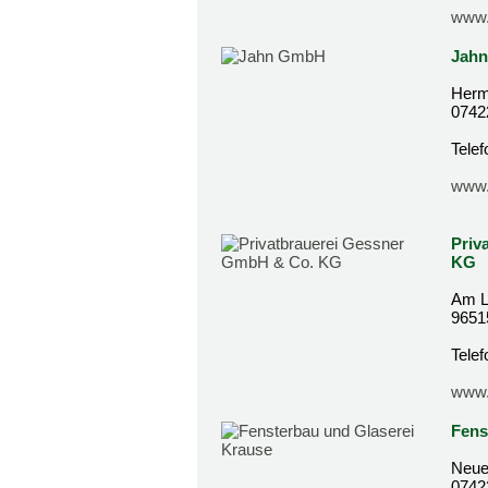
www.
Jah
Herm
0742
Tele
www.
Priv
KG
Am L
9651
Tele
www.
Fens
Neue
0742