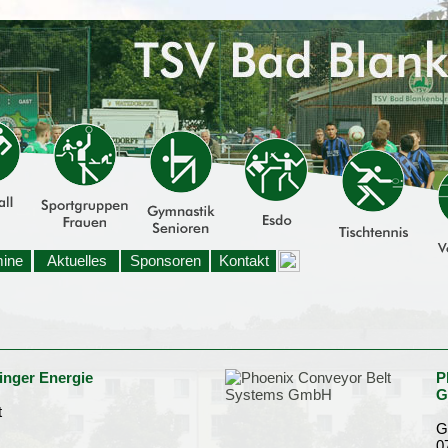
mine
Aktuelles
Sponsoren
Kontakt
inger Energie
P
G
t
G
0