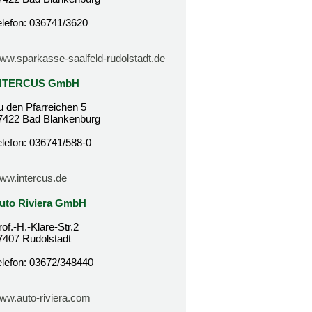
elefon: 036741/3620
ww.sparkasse-saalfeld-rudolstadt.de
NTERCUS GmbH
u den Pfarreichen 5
7422 Bad Blankenburg
elefon: 036741/588-0
ww.intercus.de
uto Riviera GmbH
rof.-H.-Klare-Str.2
7407 Rudolstadt
elefon: 03672/348440
ww.auto-riviera.com