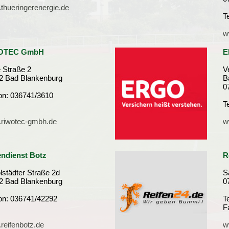
thueringerenergie.de
T
w
OTEC GmbH
E
 Straße 2
V
2 Bad Blankenburg
B
0
fon: 036741/3610
T
riwotec-gmbh.de
w
endienst Botz
R
lstädter Straße 2d
S
2 Bad Blankenburg
0
fon: 036741/42292
T
F
reifenbotz.de
w