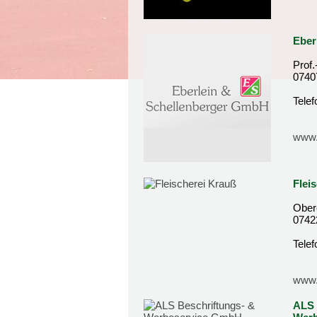
Eber
Prof.
0740
Tele
www.
Flei
Ober
0742
Tele
www.
ALS 