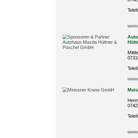
Tele
www.
Auto
Hütt
Mitt
0731
Tele
www.
Meis
Herm
0742
Tele
www.