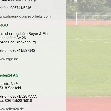
elefon: 036741/5246
ww.phoenix-conveyorbelts.com
RGO
ersicherungsbüro Beyer & Fiur
ahnhofstraße 26
7422 Bad Blankenburg
elefon: 036741/587142
ww.ergo.de
eifen24 AG
aalstraße 9
7318 Saalfeld
elefon: 03671/52875959
ax: 03671/52875919
ww.reifen24.de