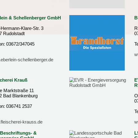
lein & Schellenberger GmbH
B
-Hermann-Klare-Str. 3
R
7 Rudolstadt
0
fon: 03672/347045
T
w
eberlein-schellenberger.de
scherei Krauß
E
R
e Marktstraße 11
2 Bad Blankenburg
O
0
fon: 036741 2537
T
fleischerei-krauss.de
w
Beschriftungs- &
L