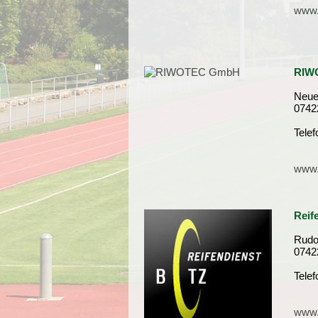
www.
RIW
Neue
0742
Tele
www.
Reif
Rudo
0742
Tele
www.