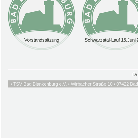
Vorstandssitzung
Vorstandssitzung
Schwarzatal-Lauf 15.Juni 
Schwarzatal-Lauf 15.Juni 
Dr
• TSV Bad Blankenburg e.V. • Wirbacher Straße 10 • 07422 Bad