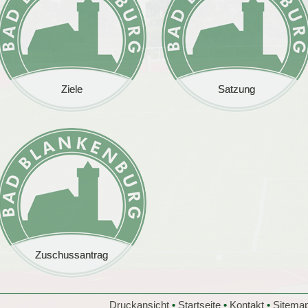
Ziele
Ziele
Satzung
Satzung
Zuschussantrag
Zuschussantrag
Druckansicht
•
Startseite
•
Kontakt
•
Sitema