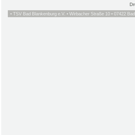
Dr
• TSV Bad Blankenburg e.V. • Wirbacher Straße 10 • 07422 Bad