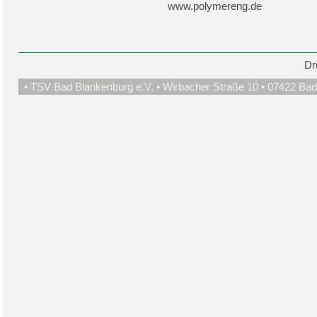
www.polymereng.de
Dr
• TSV Bad Blankenburg e.V. • Wirbacher Straße 10 • 07422 Bad