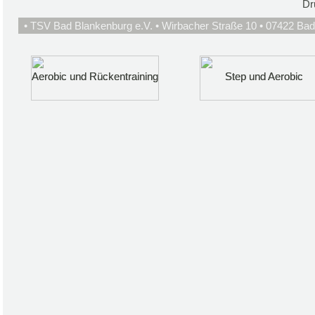
Dr
• TSV Bad Blankenburg e.V. • Wirbacher Straße 10 • 07422 Bad
Aerobic und Rückentraining
Aerobic und Rückentraining
Step und Aerobic
Step und Aerobic