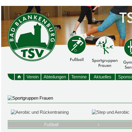
Verein
Abteilungen
Termine
Aktuelles
Sponso
Fußball
‹