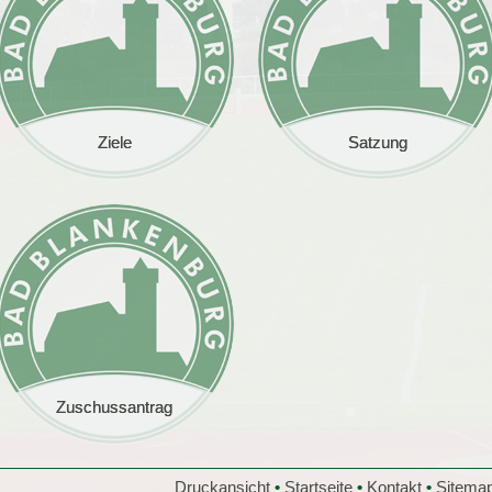
Ziele
Ziele
Satzung
Satzung
Zuschussantrag
Zuschussantrag
Druckansicht
•
Startseite
•
Kontakt
•
Sitema