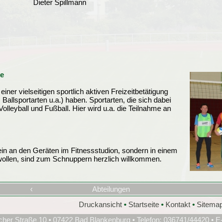
Dieter Spillmann
e
iner vielseitigen sportlich aktiven Freizeitbetätigung
 Ballsportarten u.a.) haben. Sportarten, die sich dabei
Volleyball und Fußball. Hier wird u.a. die Teilnahme an
llein an den Geräten im Fitnessstudion, sondern in einem
wollen, sind zum Schnuppern herzlich willkommen.
‹
Abteilungen
Druckansicht
•
Startseite
•
Kontakt
•
Sitema
cher Straße 10 • 07422 Bad Blankenburg • Telefon: 036741/44420 • E