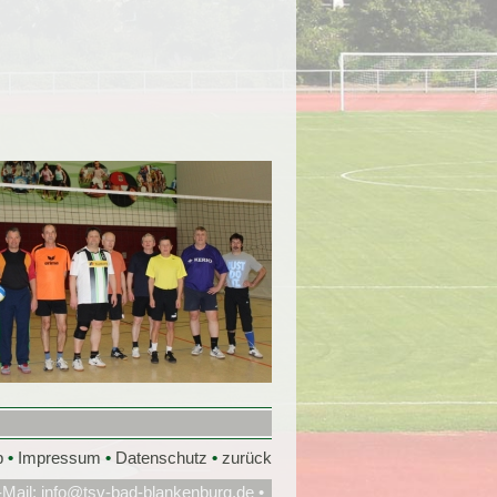
p
•
Impressum
•
Datenschutz
•
zurück
-Mail:
info@tsv-bad-blankenburg.de
•