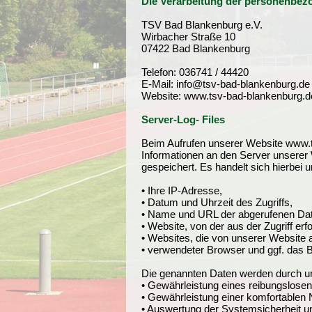
Die Verarbeitung der personenbe
TSV Bad Blankenburg e.V.
Wirbacher Straße 10
07422 Bad Blankenburg
Telefon: 036741 / 44420
E-Mail: info@tsv-bad-blankenburg.de
Website: www.tsv-bad-blankenburg.d
Server-Log- Files
Beim Aufrufen unserer Website www.
Informationen an den Server unserer 
gespeichert. Es handelt sich hierbei 
• Ihre IP-Adresse,
• Datum und Uhrzeit des Zugriffs,
• Name und URL der abgerufenen Dat
• Website, von der aus der Zugriff erf
• Websites, die von unserer Website 
• verwendeter Browser und ggf. das B
Die genannten Daten werden durch un
• Gewährleistung eines reibungslose
• Gewährleistung einer komfortablen
• Auswertung der Systemsicherheit und