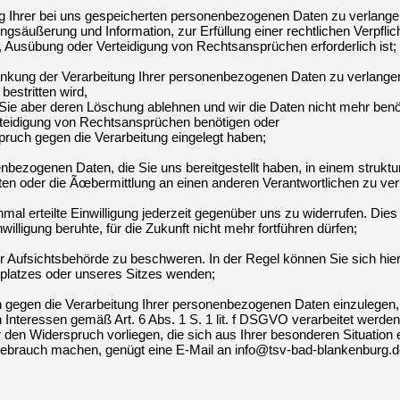
Ihrer bei uns gespeicherten personenbezogenen Daten zu verlangen, 
gsäußerung und Information, zur Erfüllung einer rechtlichen Verpflic
 Ausübung oder Verteidigung von Rechtsansprüchen erforderlich ist;
kung der Verarbeitung Ihrer personenbezogenen Daten zu verlangen
bestritten wird,
 Sie aber deren Löschung ablehnen und wir die Daten nicht mehr benö
eidigung von Rechtsansprüchen benötigen oder
uch gegen die Verarbeitung eingelegt haben;
ezogenen Daten, die Sie uns bereitgestellt haben, in einem struktu
en oder die Ãœbermittlung an einen anderen Verantwortlichen zu ver
al erteilte Einwilligung jederzeit gegenüber uns zu widerrufen. Dies 
willigung beruhte, für die Zukunft nicht mehr fortführen dürfen;
 Aufsichtsbehörde zu beschweren. In der Regel können Sie sich hierf
tsplatzes oder unseres Sitzes wenden;
gegen die Verarbeitung Ihrer personenbezogenen Daten einzulegen,
 Interessen gemäß Art. 6 Abs. 1 S. 1 lit. f DSGVO verarbeitet werde
r den Widerspruch vorliegen, die sich aus Ihrer besonderen Situatio
ebrauch machen, genügt eine E-Mail an info@tsv-bad-blankenburg.d