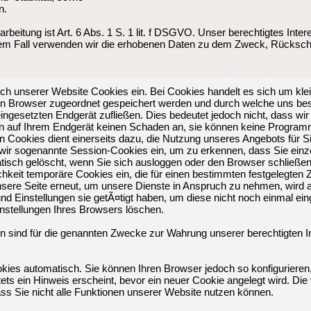
n.
beitung ist Art. 6 Abs. 1 S. 1 lit. f DSGVO. Unser berechtigtes Inter
em Fall verwenden wir die erhobenen Daten zu dem Zweck, Rückschl
h unserer Website Cookies ein. Bei Cookies handelt es sich um kleine
n Browser zugeordnet gespeichert werden und durch welche uns bes
gesetzten Endgerät zufließen. Dies bedeutet jedoch nicht, dass wir
chten auf Ihrem Endgerät keinen Schaden an, sie können keine Program
 Cookies dient einerseits dazu, die Nutzung unseres Angebots für S
wir sogenannte Session-Cookies ein, um zu erkennen, dass Sie einze
isch gelöscht, wenn Sie sich ausloggen oder den Browser schließen.
chkeit temporäre Cookies ein, die für einen bestimmten festgelegten
sere Seite erneut, um unsere Dienste in Anspruch zu nehmen, wird a
nd Einstellungen sie getÃ¤tigt haben, um diese nicht noch einmal e
instellungen Ihres Browsers löschen.
n sind für die genannten Zwecke zur Wahrung unserer berechtigten In
kies automatisch. Sie können Ihren Browser jedoch so konfigurieren
ts ein Hinweis erscheint, bevor ein neuer Cookie angelegt wird. Die 
ss Sie nicht alle Funktionen unserer Website nutzen können.