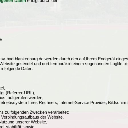
zogenen Daten
erfolgt durch den
e
tsv-bad-blankenburg.de werden durch den auf Ihrem Endgerät einge
Website gesendet und dort temporär in einem sogenannten Logfile bi
um folgende Daten:
ei,
olgt (Referrer-URL),
aus, aufgerufen werden,
etriebssystem Ihres Rechners, Internet-Service Provider, Bildschir
s zu folgenden Zwecken verarbeitet:
n Verbindungsaufbaus der Website,
 Nutzung unserer Website,
 -stabilität, sowie