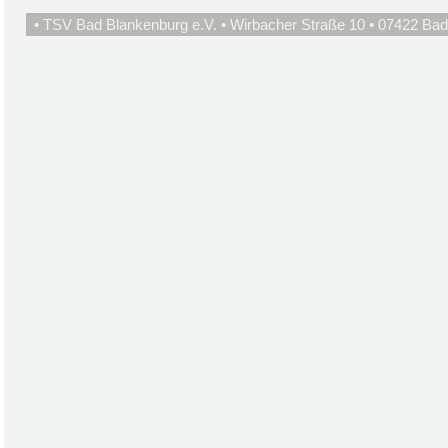
• TSV Bad Blankenburg e.V. • Wirbacher Straße 10 • 07422 Bad